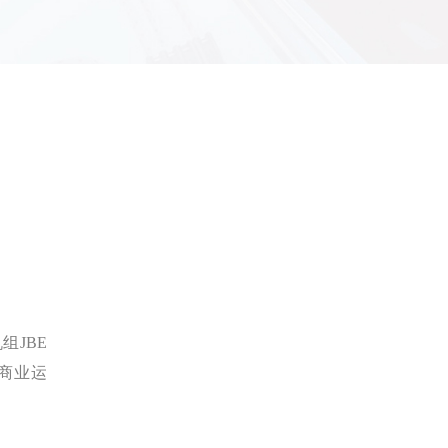
组JBE
国内第
入商业运
完成
成并投