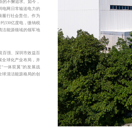
新的不懈追求。如今，
圳电网日常输送电力的
极履行社会责任。作为
330亿度电，缴纳税
清洁能源领域的领军地
税百强、深圳市效益百
展全球化产业布局，并
“一体双翼”的发展战
全球清洁能源格局的创